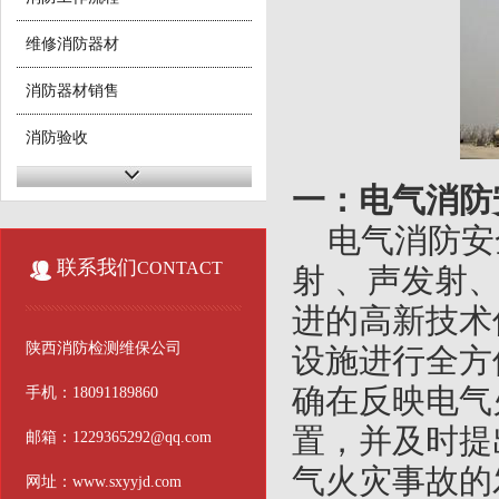
维修消防器材
消防器材销售
消防验收
消防工程施工
一：电气消防
消防二次改造
电气消防安
联系我们
CONTACT
射 、声发射
进的高新技术
陕西消防检测维保公司
设施进行全方
确在反映电气
手机：18091189860
置，并及时提
邮箱：1229365292@qq.com
气火灾事故的
网址：www.sxyyjd.com